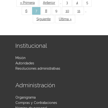
Páginas
« Primera
Anterior
…
3
4
5
6
7
8
9
10
11
…
Siguiente
Última »
Institucional
Misión
Autoridades
Resoluciones administrativas
Administración
Organigrama
Compras y Contrataciones