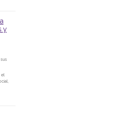
ña
s y
 sus
 el
cial,