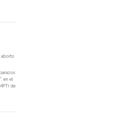
 aborto
mbarazos
, en el
(MPT) de