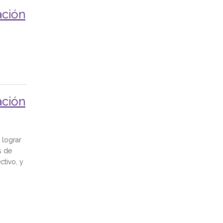
ación
ación
 lograr
s de
ctivo, y