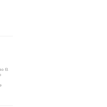
so. El
o
e