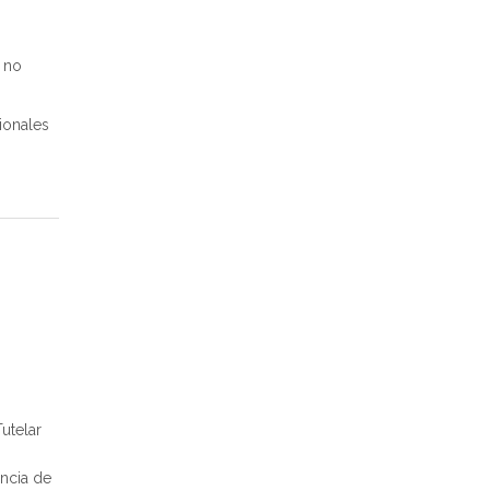
 no
ionales
utelar
encia de