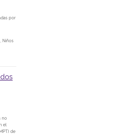
adas por
, Niños
ados
s no
n el
(MPT) de