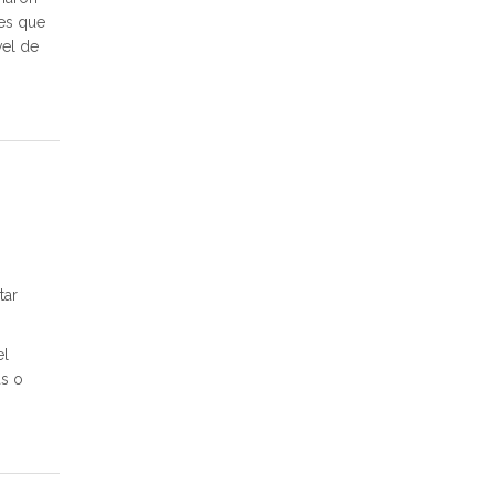
 es que
vel de
tar
el
as o