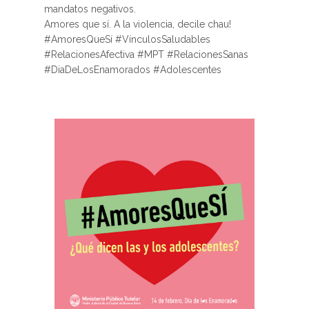
mandatos negativos.
Amores que sí. A la violencia, decile chau!
#AmoresQueSí #VínculosSaludables
#RelacionesAfectiva #MPT #RelacionesSanas
#DiaDeLosEnamorados #Adolescentes