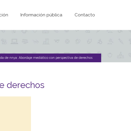
ción
Información pública
Contacto
a de nnya: Abordaje mediático con perspectiva de derechos
de derechos