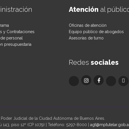
nistración
Atención
al públic
rama
Oficinas de atención
 y Contrataciones
Equipo público de abogados
de personal
Asesorías de turno
ón presupuestaria
Redes
sociales
oder Judicial de la Ciudad Autónoma de Buenos Aires.
 143, piso 12º (CP 1079) | Teléfono: 5297-8000 |
agt@mptutelar.gob.a