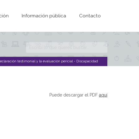
ción
Información pública
Contacto
Formulario de
búsqueda
claración testimonial y la evaluación pericial - Discapacidad
Puede descargar el PDF
aquí