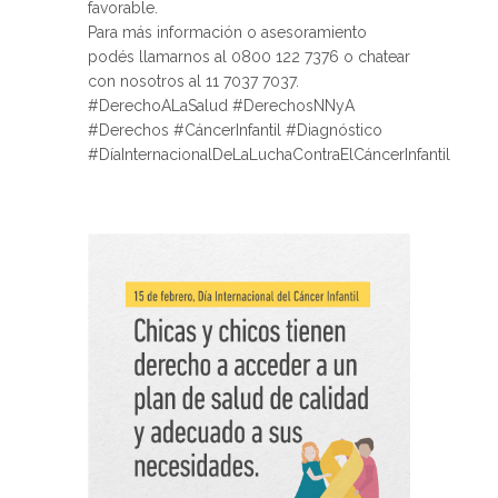
favorable.
Para más información o asesoramiento
podés llamarnos al 0800 122 7376 o chatear
con nosotros al 11 7037 7037.
#DerechoALaSalud #DerechosNNyA
#Derechos #CáncerInfantil #Diagnóstico
#DíaInternacionalDeLaLuchaContraElCáncerInfantil