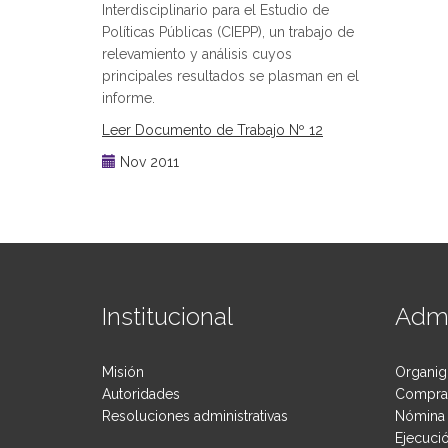
Interdisciplinario para el Estudio de
Políticas Públicas (CIEPP), un trabajo de
relevamiento y análisis cuyos
principales resultados se plasman en el
informe.
Leer Documento de Trabajo Nº 12
Nov 2011
Institucional
Admi
Misión
Organig
Autoridades
Compras
Resoluciones administrativas
Nómina 
Ejecuci