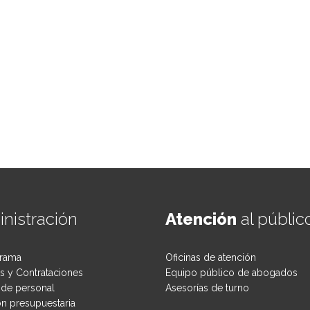
nistración
Atención
al públic
rama
Oficinas de atención
 y Contrataciones
Equipo público de abogados
de personal
Asesorías de turno
ón presupuestaria