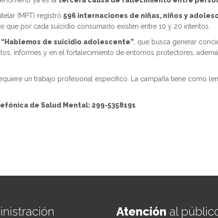
el fenómeno ya es la
tercera causa de fallecimiento entre person
utelar (MPT) registró
596 internaciones de niñas, niños y adoles
e que por cada suicidio consumado existen entre 10 y 20 intentos.
a
“Hablemos de suicidio adolescente”
, que busca generar concie
s, informes y en el fortalecimiento de entornos protectores, además 
requiere un trabajo profesional específico. La campaña tiene como l
lefónica de Salud Mental:
299-5358191
nistración
Atención
al públic