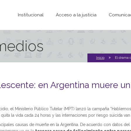
Pasar al contenido principal
Institucional
Acceso a la justicia
Comunica
 medios
Inicio
El drama d
olescente: en Argentina muere un 
idio, el Ministerio Público Tutelar (MPT) lanzó la campaña “Hablemos 
 quita la vida cada 24 horas y las internaciones por riesgo suicida va
incipales causas de muerte en la Argentina. De acuerdo con datos del 