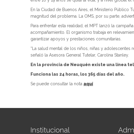
entre 10 y 19 años se quita la vida, y a nivel global 
En la Ciudad de Buenos Aires, el Ministerio Público T
magnitud del problema. La OMS, por su parte, adviert
Para enfrentar esta realidad, el MPT lanzó la campañ
acompañamiento. El organismo trabaja en relevamiento
garantizar apoyos y prestaciones comunitarias.
“La salud mental de los niños, niñas y adolescentes 
señaló la Asesora General Tutelar, Carolina Stanley.
En la provincia de Neuquén existe una línea te
Funciona las 24 horas, los 365 días del año.
Se puede consultar la nota
aquí
Institucional
Admi