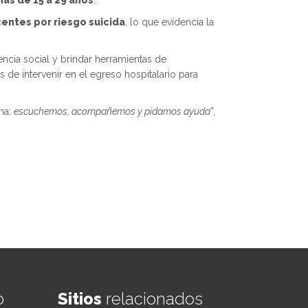
as de 15 a 29 años
.
centes por riesgo suicida
, lo que evidencia la
ncia social y brindar herramientas de
de intervenir en el egreso hospitalario para
ema:
escuchemos, acompañemos y pidamos ayuda
”,
o
Sitios
relacionados