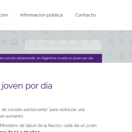
ción
Información pública
Contacto
Formulario de
búsqueda
el suicidio adolescente: en Argentina muere un joven por día
joven por día
de suicidio adolescente” para visibilizar una
n en aumento.
Ministerio de Salud de la Nación, cada día un joven