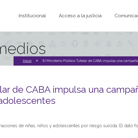
Pasar al contenido principal
Institucional
Acceso a la justicia
Comunica
 medios
Inicio
El Ministerio Público Tutelar de CABA impulsa una campaña 
telar de CABA impulsa una campa
y adolescentes
naciones de niñas, niños y adolescentes por riesgo suicida. El dato f