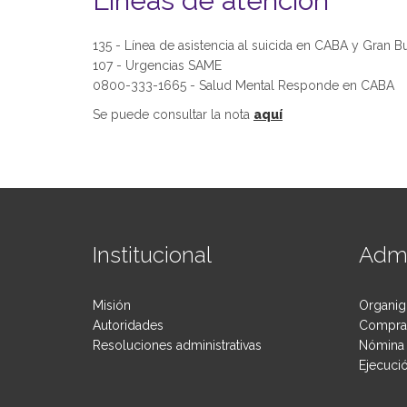
Líneas de atención
135 - Línea de asistencia al suicida en CABA y Gran B
107 - Urgencias SAME
0800-333-1665 - Salud Mental Responde en CABA
Se puede consultar la nota
aquí
Institucional
Admi
Misión
Organig
Autoridades
Compras
Resoluciones administrativas
Nómina 
Ejecuci