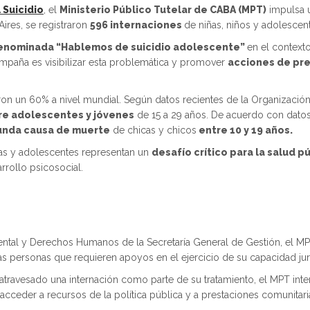
 Suicidio
, el
Ministerio Público Tutelar de CABA (MPT)
impulsa 
ires, se registraron
596 internaciones
de niñas, niños y adolescent
enominada “Hablemos de suicidio adolescente”
en el context
mpaña es visibilizar esta problemática y promover
acciones de pr
aron un 60% a nivel mundial. Según datos recientes de la Organización
re adolescentes y jóvenes
de 15 a 29 años. De acuerdo con datos 
nda causa de muerte
de chicas y chicos
entre 10 y 19 años.
niñas y adolescentes representan un
desafío crítico para la salud pú
rrollo psicosocial.
ental y Derechos Humanos de la Secretaría General de Gestión, el M
s personas que requieren apoyos en el ejercicio de su capacidad jur
atravesado una internación como parte de su tratamiento, el MPT int
cceder a recursos de la política pública y a prestaciones comunitaria