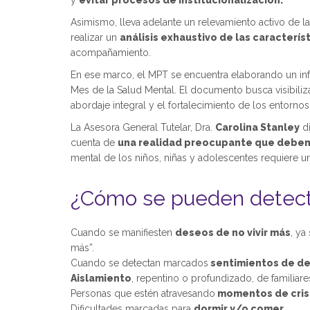
y
evitar procesos de institucionalización.
Asimismo, lleva adelante un relevamiento activo de la
realizar un
análisis exhaustivo de las caracterís
acompañamiento.
En ese marco, el MPT se encuentra elaborando un inf
Mes de la Salud Mental. El documento busca visibili
abordaje integral y el fortalecimiento de los entornos
La Asesora General Tutelar, Dra.
Carolina Stanley
di
cuenta de
una realidad preocupante que debe
mental de los niños, niñas y adolescentes requiere u
¿Cómo se pueden detecta
Cuando se manifiesten
deseos de no vivir más
, ya
más”.
Cuando se detectan marcados
sentimientos de des
Aislamiento
, repentino o profundizado, de familiare
Personas que estén atravesando
momentos de cris
Dificultades marcadas para
dormir y/o comer.