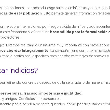
s internaciones asociadas al riesgo suicida en infancias y adolescenc
ticas de esta población
. Esto permite generar información fehacien
orme sobre internaciones por riesgo suicida de niños y adolescente
zar este fenómeno y ofrecer una
base sólida para la formulación d
 protectores.
jo: “Estamos realizando un informe muy importante con datos sobre 
mos abordar integralmente
. La campaña tiene como lema:
escuch
n trabajo profesional específico para acordar estrategias de apoyos
r indicios?
 sea refiriendo concretos deseos de quitarse la vida, o de manera má
esperanza, fracaso, impotencia e inutilidad.
s y amigos. Conflictos interpersonales.
is
tanto por la pérdida de seres queridos, como por dificultades eco