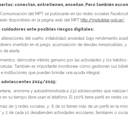
 puertas: conectan, entretienen, enseñan. Pero también esco
e Comunicación del MPT se publicarán en las redes sociales Faceboo
rán disponibles en la página web del MPT
http://mptutelar.gob.ar/
.
 cuidadores ante posibles riesgos digitales:
teraciones del sueño, irritabilidad, ansiedad, bajo rendimiento aca
dinero invertido en el juego, acumulación de deudas inexplicables, y l
 de alerta.
mientos, demostrar interés genuino por las actividades y los hábitos 
l celular. También es importante monitorear cómo gestionan sus bille
 instituciones que puedan brindar una ayuda integral.
os adolescentes 2024/2025:
luntaria, anónima y autoadministrada a 232 adolescentes que realiza
en su tiempo libre usan el teléfono. El 100% tiene perfil en redes soc
en más de 3 redes sociales, y 6 de 10 tienen más de un perfil en la 
 y 2 de cada 10 desatienden actividades escolares, familiares o socia