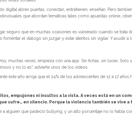
e tres redes sociales.
o digital abren puertas, conectan, entretienen, enseñan. Pero tamb
udiovisuales que abordan temáticas tales como apuestas online, ciber
 lugar seguro que en muchas ocasiones es vulnerado cuando se trata de
fomentar el diálogo sin juzgar y estar atentos sin vigilar. Y acudir
Hoy, muchas veces, empieza con una app. Sin fichas, sin luces. Solo u
nsivo y no lo es”, advierte unos de los videos.
e este año arroja que el 24% de los adolescentes de 12 a 17 años h
ritos, empujones ni insultos a la vista. A veces está en un co
que sufre… en silencio. Porque la violencia también se vive a 
a alguien que padeció bullying, y un alto porcentaje no lo habla con