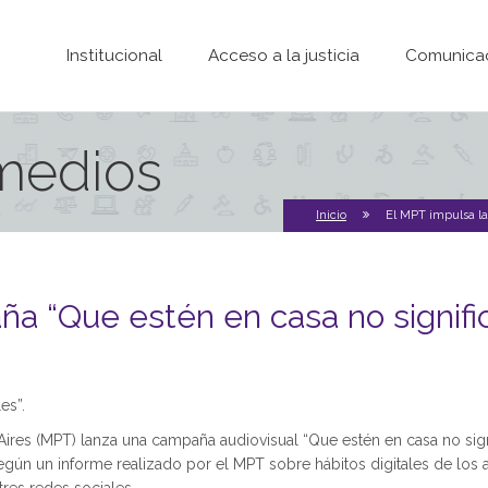
Pasar al contenido principal
Institucional
Acceso a la justicia
Comunica
 medios
Inicio
El MPT impulsa la
a “Que estén en casa no signifi
es”.
 Aires (MPT) lanza una campaña audiovisual “Que estén en casa no sig
gún un informe realizado por el MPT sobre hábitos digitales de los 