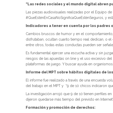
“Las redes sociales y el mundo digital abren
Las piezas audiovisuales realizadas por el Equipo d
#QueEsténEnCasaNoSignificaQueEsténSeguros, y esta
Indicadores a tener en cuenta por los padres o
Cambios bruscos de humor y en el comportamiento, al
disfrutaban, ocultan cuanto tiempo real dedican, o el 
entre otros, todas estas conductas pueden ser señales
Es fundamental ejercer una escucha activa y sin juzga
riesgos de las apuestas on line y el uso excesivo de
plataformas de juego. Y buscar ayuda en organismos e
Informe del MPT sobre hábitos digitales de l
El informe fue realizado a través de una encuesta vo
del trabajo en el MPT y “9 de 10 chicos indicaron que 
La investigación arrojó que 9 de 10 tienen perfiles 
dijeron quedarse más tiempo del previsto en Internet”
Formación y promoción de derechos: