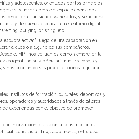
iñas y adolescentes, orientados por los principios
rogresiva, y tienen como eje, espacios pensados
 los derechos están siendo vulnerados, y se accionan
sable y de buenas prácticas en el entorno digital, la
enting, bullying, phishing, etc.
 la escucha activa: ”Luego de una capacitación en
ucran a ellos o a alguno de sus compañeros.
e. Desde el MPT nos centramos como siempre, en la
 estigmatización y dificultaría nuestro trabajo y
os, y nos cuentan de sus preocupaciones o quieren
les, institutos de formación, culturales, deportivos y
ores, operadores y autoridades a través de talleres
io de experiencias con el objetivo de promover
 con intervención directa en la construcción de
ificial, apuestas on line, salud mental, entre otras.