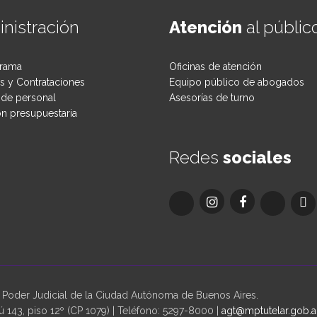
nistración
Atención
al públic
rama
Oficinas de atención
 y Contrataciones
Equipo público de abogados
de personal
Asesorías de turno
ón presupuestaria
Redes
sociales
oder Judicial de la Ciudad Autónoma de Buenos Aires.
 143, piso 12º (CP 1079) | Teléfono: 5297-8000 |
agt@mptutelar.gob.a