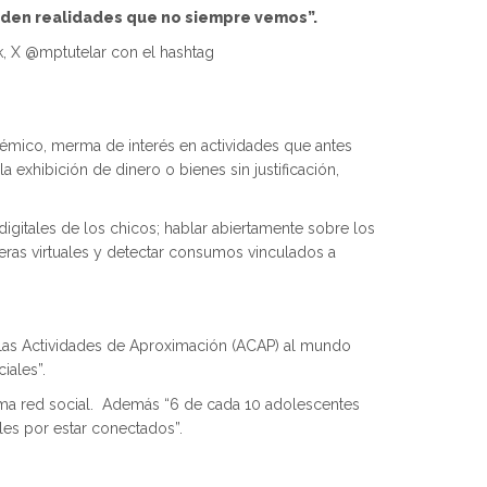
nden realidades que no siempre vemos”.
k, X @mptutelar con el hashtag
démico, merma de interés en actividades que antes
a exhibición de dinero o bienes sin justificación,
digitales de los chicos; hablar abiertamente sobre los
teras virtuales y detectar consumos vinculados a
n las Actividades de Aproximación (ACAP) al mundo
iales”.
misma red social. Además “6 de cada 10 adolescentes
les por estar conectados”.