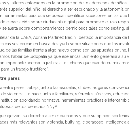
os y talleres enfocados en la promoción de los derechos de niños, n
terés superior del niño, el derecho a ser escuchado y la autonomía p
n herramientas para que se puedan identificar situaciones en las que
de capacitación sobre ciudadanía digital para promover el uso respon
 se alerta sobre comportamientos perniciosos tales como sexting, shar
utelar de la CABA, Adriana Martínez Bedini, destacó la importancia de
hicas se acercan en busca de ayuda sobre situaciones que los invol
tud de las familias frente a algo nuevo como son las apuestas onlin
os hablar de ludopatía ya que ese encasillamiento generaría a su vez
 tan importante acercar la justicia a los chicos que cuando culminam
ra un trabajo fructífero”.
tre pares
ntre pares, trabaja junto a las escuelas, clubes, hogares convivencia
 de violencia. Lo hace junto a familiares, referentes afectivos, educad
institución abordando normativa, herramientas prácticas e intercamb
petuosos de los derechos NNyA.
 que ejerzan su derecho a ser escuchados y que su opinión sea tenida
das más relevantes son violencia, bullying, ciberacoso, inteligencia art