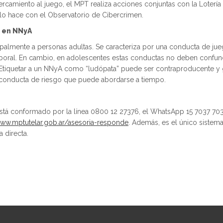
ercamiento al juego, el MPT realiza acciones conjuntas con la Loterí
l lo hace con el Observatorio de Cibercrimen.
e en NNyA
ncipalmente a personas adultas. Se caracteriza por una conducta de ju
 laboral. En cambio, en adolescentes estas conductas no deben confund
. Etiquetar a un NNyA como “ludópata” puede ser contraproducente y 
conducta de riesgo que puede abordarse a tiempo.
está conformado por la línea 0800 12 27376, el WhatsApp 15 7037 7037
www.mptutelar.gob.ar/asesoria-responde
. Además, es el único sistema
 directa.