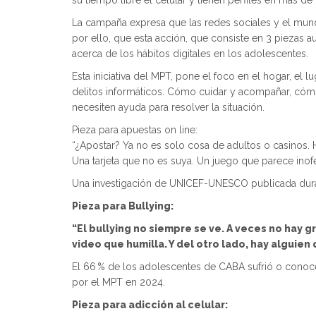
su tiempo libre el celular y tienen perfiles en más d
La campaña expresa que las redes sociales y el mund
por ello, que esta acción, que consiste en 3 piezas a
acerca de los hábitos digitales en los adolescentes.
Esta iniciativa del MPT, pone el foco en el hogar, el
delitos informáticos. Cómo cuidar y acompañar, cómo 
necesiten ayuda para resolver la situación.
Pieza para apuestas on line:
“¿Apostar? Ya no es solo cosa de adultos o casinos. 
Una tarjeta que no es suya. Un juego que parece inofe
Una investigación de UNICEF-UNESCO publicada durant
Pieza para Bullying:
“El bullying no siempre se ve. A veces no hay g
video que humilla. Y del otro lado, hay alguien 
El 66 % de los adolescentes de CABA sufrió o conoce 
por el MPT en 2024.
Pieza para adicción al celular: