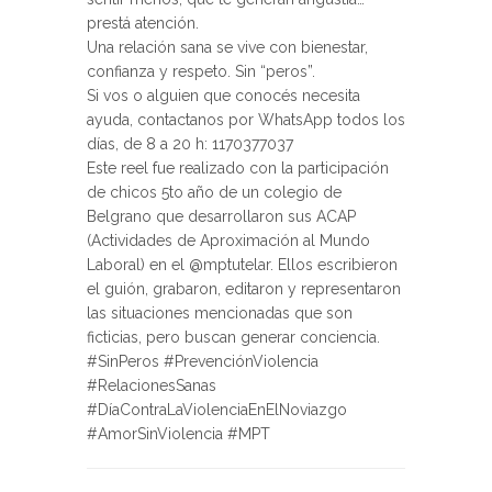
prestá atención.
Una relación sana se vive con bienestar,
confianza y respeto. Sin “peros”.
Si vos o alguien que conocés necesita
ayuda, contactanos por WhatsApp todos los
días, de 8 a 20 h: 1170377037
Este reel fue realizado con la participación
de chicos 5to año de un colegio de
Belgrano que desarrollaron sus ACAP
(Actividades de Aproximación al Mundo
Laboral) en el @mptutelar. Ellos escribieron
el guión, grabaron, editaron y representaron
las situaciones mencionadas que son
ficticias, pero buscan generar conciencia.
#SinPeros #PrevenciónViolencia
#RelacionesSanas
#DíaContraLaViolenciaEnElNoviazgo
#AmorSinViolencia #MPT