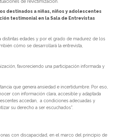
ituaciones de revictimización.
ios destinados a niñas, niños y adolescentes
ción testimonial en la Sala de Entrevistas
 a distintas edades y por el grado de madurez de los
ambién cómo se desarrollará la entrevista,
imización, favoreciendo una participación informada y
nstancia que genera ansiedad e incertidumbre. Por eso,
onocer con información clara, accesible y adaptada
 adolescentes accedan, a condiciones adecuadas y
ntizar su derecho a ser escuchados”.
rsonas con discapacidad, en el marco del principio de