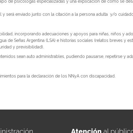
uipo de psicólogas especializadas y una explicación de cómo se desar
 y será enviado junto con la citación a la persona adulta y/o cuidador
sibilidad, incorporando adecuaciones y apoyos para niñas, niños y ad
gua de Señas Argentina (LSA) e historias sociales (relatos breves y es
dad y previsibilidad).
tenidos sean auto administrables, pudiendo pausarse, repetirse y ada
edimientos para la declaración de los NNyA con discapacidad.
nistración
Atención
al públic