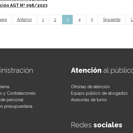
ción AGT Nº 098/2023
inas
mera
Anterior
1
2
3
4
5
Siguiente
Ú
nistración
Atención
al públic
rama
Oficinas de atención
 y Contrataciones
Equipo público de abogados
de personal
Asesorías de turno
ón presupuestaria
Redes
sociales