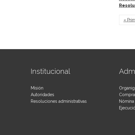
Resolu
Pág
« Pri
Institucional
Admi
Misión
Organig
Autoridades
Compras
Resoluciones administrativas
Nómina 
Ejecuci