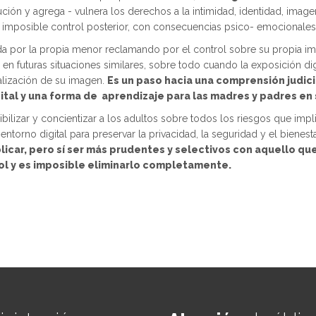
ución y agrega - vulnera los derechos a la intimidad, identidad, imag
mposible control posterior, con consecuencias psico- emocionales y 
a por la propia menor reclamando por el control sobre su propia im
en futuras situaciones similares, sobre todo cuando la exposición di
alización de su imagen.
Es un paso hacia una comprensión judic
ital y una forma de aprendizaje para las madres y padres en s
ibilizar y concientizar a los adultos sobre todos los riesgos que impl
orno digital para preservar la privacidad, la seguridad y el bienesta
icar, pero sí ser más prudentes y selectivos con aquello q
rol y es imposible eliminarlo completamente.