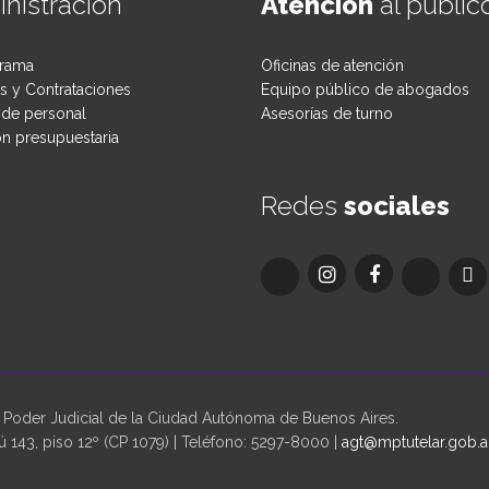
nistración
Atención
al públic
rama
Oficinas de atención
 y Contrataciones
Equipo público de abogados
de personal
Asesorías de turno
ón presupuestaria
Redes
sociales
oder Judicial de la Ciudad Autónoma de Buenos Aires.
 143, piso 12º (CP 1079) | Teléfono: 5297-8000 |
agt@mptutelar.gob.a