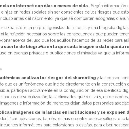
encia en internet con días o meses de vida
. Según información d
s e hijas en redes sociales sin ser conscientes de los riesgos que est
 incluso antes del nacimiento, ya que se comparten ecografías o an
r se transforman en protagonistas de historias y una biografía digital
ni la reflexión necesarios sobre las consecuencias que pueden tener 
lexionar acerca del uso que los adultos hacemos de las redes para así
na suerte de biografía en la que cada imagen o dato queda re
cluso en cuentas privadas o publicaciones eliminadas ya que la infor
es
adémicas analizan los riesgos del sharenting
y las consecuenci
 dado que es un fenómeno que incide directamente en la construcción de
sible, participan activamente en la configuración de esa identidad dig
spacios de socialización, las actividades que realiza y, en ocasione
as imágenes e información de menores dejan datos personales asocia
iplican imágenes de infancias en instituciones y se exponen
ntificar ubicaciones, barrios, rutinas o contextos específicos, que fa
incuentes informáticos para extorsiones o estafas, para ciber hostiga