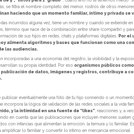
 de 5”, “listos para 1° grado”
, cuarto año no te tenemos miedo” su
se filtra el nombre completo del menor, rostros de otros menores, re
inan haciendo que un momento familiar, íntimo y privado se 
y todas incurridos alguna vez, tiene un nombre y cuando se extiende 
 término que nace de la combinación entre share (compartir) y parent
rmación de sus hijos en redes, chats y plataformas digitales.
Por el 
 hoy alimenta algoritmos y bases que funcionan como una com
de las audiencias.
aron incorporadas a una economía del registro, la visibilidad y la exp
sarrollan su propia identidad. Por eso
organismos públicos como e
ublicación de datos, imágenes y registros, contribuye a con
o.
e publicar eventualmente una foto de tu hijo sonriendo o un moment
e incorpora la lógica de validación de las redes sociales a la vida fa
ido, y la intimidad en una fuente de “likes”
, reacciones y, a ve
iendo en cuenta que las publicaciones que incluyen menores suelen ge
 con infancias que alimentan la emoción, la ternura y lo familiar. Esa
 amplificar lo familiar y convertir lo íntimo en mercancía emocional.