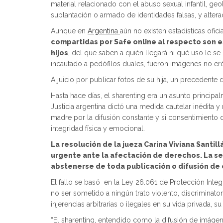
material relacionado con el abuso sexual infantil, g
suplantación o armado de identidades falsas, y alteraci
Aunque en
Argentina
aún no existen estadísticas ofi
compartidas por Safe online al respecto son
hijos
, del que saben a quién llegará ni qué uso le se
incautado a pedófilos duales, fueron imágenes no eró
A juicio por publicar fotos de su hija, un precedente 
Hasta hace días, el sharenting era un asunto principa
Justicia argentina dictó una medida cautelar inédita 
madre por la difusión constante y si consentimiento d
integridad física y emocional.
La resolución de la jueza Carina Viviana Santil
urgente ante la afectación de derechos. La sen
abstenerse de toda publicación o difusión de 
El fallo se basó en la Ley 26.061 de Protección Inte
no ser sometido a ningún trato violento, discriminato
injerencias arbitrarias o ilegales en su vida privada, 
“El sharenting, entendido como la difusión de imágen