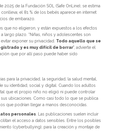
e 2025 de la Fundación SOL (Safe OnLine), se estima
o conlleva; el 81 % de los bebés aparece en internet
uncios de embarazo.
es que no eligieron, y están expuestos a los efectos
a largo plazo. “Niñas, niños y adolescentes son
 evitar exponer su privacidad.
Todo aquello que se
gistrado y es muy difícil de borrar
", advierte el
mación que por allí paso puede haber sido
as para la privacidad, la seguridad, la salud mental,
 su identidad, social y digital. Cuando los adultos
ital que el propio niño no eligió ni puede controlar
s, sus ubicaciones. Como casi todo lo que se publica
dos que podrían llegar a manos desconocidas.
 datos personales
. Las publicaciones suelen incluir
cilitan el acceso a datos sensibles. Entre los posibles
miento (cyberbullying), para la creación y montaje de