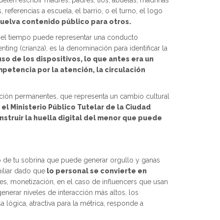
elen escribir madres, padres, tíos, abuelas, madrinas
ferencias a escuela, el barrio, o el turno, el logo
vuelva contenido público para otros.
en el tiempo puede representar una conducto
ing (crianza), es la denominación para identificar la
uso de los dispositivos, lo que antes era un
petencia por la atención, la circulación
osición permanentes, que representa un cambio cultural
l Ministerio Público Tutelar de la Ciudad
struir la huella digital del menor que puede
o de tu sobrina que puede generar orgullo y ganas
miliar dado que
lo personal se convierte en
ces, monetización, en el caso de influencers que usan
nerar niveles de interacción más altos, los
 lógica, atractiva para la métrica, responde a