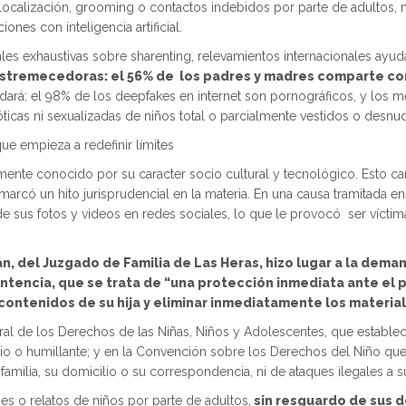
eolocalización, grooming o contactos indebidos por parte de adultos
ones con inteligencia artificial.
ciales exhaustivas sobre sharenting, relevamientos internacionales ay
 estremecedoras: el 56% de los padres y madres comparte c
 dará; el 98% de los deepfakes en internet son pornográficos, y los m
ticas ni sexualizadas de niños total o parcialmente vestidos o desnu
que empieza a redefinir límites
lmente conocido por su caracter socio cultural y tecnológico. Esto ca
y marcó un hito jurisprudencial en la materia. En una causa tramitad
e sus fotos y videos en redes sociales, lo que le provocó ser víctima
lán, del Juzgado de Familia de Las Heras, hizo lugar a la dema
tencia, que se trata de “una protección inmediata ante el pe
contenidos de su hija y eliminar inmediatamente los material
gral de los Derechos de las Niñas, Niños y Adolescentes, que estable
rio o humillante; y en la Convención sobre los Derechos del Niño que 
su familia, su domicilio o su correspondencia, ni de ataques ilegales a 
es o relatos de niños por parte de adultos,
sin resguardo de sus d