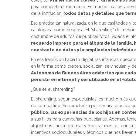
colegio.
“Primer día de clases”, “arrancamos sala
para compartir el momento. En muchos casos, además, 
de la institución, t
odos datos y detalles que term
Esa práctica tan naturalizada, en la que casi todos 
catalogada como riesgosa. El “sharenting” de menores,
costumbre de adultos de publicar fotos, videos e info
recuerdo impreso para el álbum de la familia,
constante de datos y la ampliación indefinida 
En esa transición hacia lo digital, las infancias qued
en la forma como crecen, socializan, se vinculan y de
Autónoma de Buenos Aires advierten que cada p
persistir en internet y ser utilizado en el futut
¿Qué es el sharenting?
El sharenting, según especialistas, es mucho más qu
de compartirlo. Se caracteriza por ser una práctica qu
público, las experiencias de los hijos en conten
a sus hijos para campañas publicitarias. Además, ten
algoritmos suelen premiar y mostrar más los contenidos
incentivos socioculturales y técnicos que nos llevan a