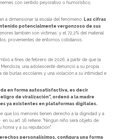
, memes con sentido peyorativo o humorístico,
udan a dimensionar la escala del fenómeno.
Las cifras
ontenido potencialmente vergonzoso de sus
enores también son víctimas; y el 72,2% del material
dos, provenientes de entornos cotidianos.
mbió a fines de febrero de 2026, a partir de que la
a en Mendoza, una adolescente denunció a su propia
 de burlas escolares y una violación a su intimidad e
nda en forma autosatisfactiva, es decir
ligro de viralización”, ordenó a la madre
es ya existentes en plataformas digitales.
ce que los menores tienen derecho a la dignidad y a
en su art. 16 refiere: "Ningún niño será objeto de
su honra y a su reputación".
erechos personalísimos, configura una forma