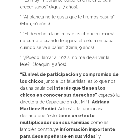
* “Es muy importante cuidar el ambiente para
crecer sanos” (Agus, 7 años).
* “Al planeta no le gusta que le tiremos basura”
(Mara, 10 años).
* “El derecho a la intimidad es el que mi mamá
no cumple cuando le agarra el celu a mí papá
cuando se va a bañar” (Carla, 9 años).
* “¿Puedo llamar al 102 si no me dejan ver la
tele?“ (Joaquín, 5 años).
“El nivel de participación y compromiso de
los chicos
junto a los talleristas, es lo que nos
da
una pauta del
interés que tienen los
chicos en conocer sus derechos”
expresó la
directora de Capacitación del MPT,
Adriana
Martínez Bedini
. Además, la funcionaria
destacó que “esto
tiene un efecto
multiplicador con sus familias
como así
también constituye
información importante
para desempeñarse en sus vidas
” y