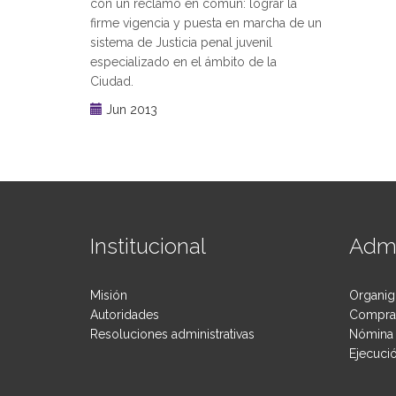
con un reclamo en común: lograr la
firme vigencia y puesta en marcha de un
sistema de Justicia penal juvenil
especializado en el ámbito de la
Ciudad.
Jun 2013
Institucional
Admi
Misión
Organig
Autoridades
Compras
Resoluciones administrativas
Nómina 
Ejecuci