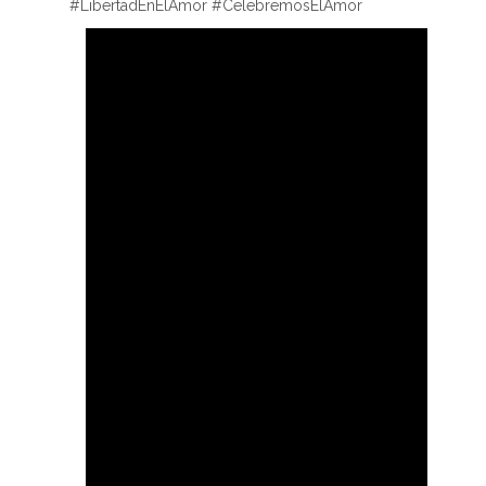
#LibertadEnElAmor #CelebremosElAmor