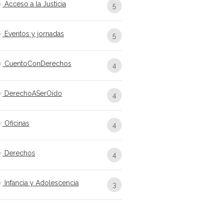
Acceso a la Justicia
5
Eventos y jornadas
5
CuentoConDerechos
4
DerechoASerOído
4
Oficinas
4
Derechos
4
Infancia y Adolescencia
3