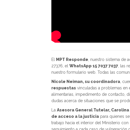
El
MPT Responde
, nuestro sistema de a
27376, el
WhatsApp 15 7037 7037
, las 
nuestro formulario web. Todas las comuni
Nicole Neiman, su coordinadora
, cue
respuestas
vinculadas a problemas en e
alimentarias, impedimento de contacto, dis
dudas acerca de situaciones que se prod
La
Asesora General Tutelar, Carolina
de acceso a la justicia
para quienes se
trabajo hacia el interior del Ministerio c
seguimiento a cada caso de vulneración 