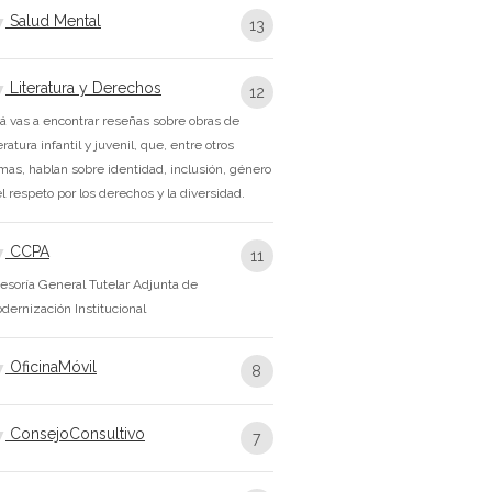
Salud Mental
13
Literatura y Derechos
12
á vas a encontrar reseñas sobre obras de
teratura infantil y juvenil, que, entre otros
mas, hablan sobre identidad, inclusión, género
el respeto por los derechos y la diversidad.
CCPA
11
esoría General Tutelar Adjunta de
dernización Institucional
OficinaMóvil
8
ConsejoConsultivo
7