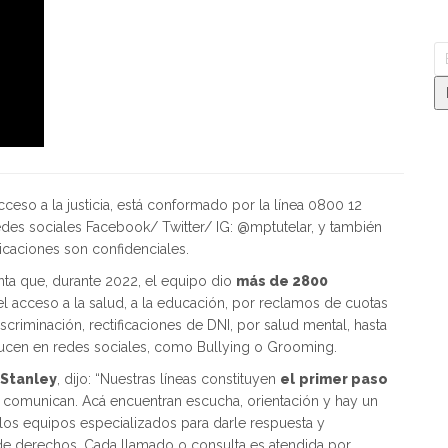
cceso a la justicia, está conformado por la línea 0800 12
redes sociales Facebook/ Twitter/ IG: @mptutelar, y también
caciones son confidenciales.
nta que, durante 2022, el equipo dio
más de 2800
l acceso a la salud, a la educación, por reclamos de cuotas
criminación, rectificaciones de DNI, por salud mental, hasta
ucen en redes sociales, como Bullying o Grooming.
 Stanley
, dijo: “Nuestras líneas constituyen
el
primer paso
 comunican. Acá encuentran escucha, orientación y hay un
on los equipos especializados para darle respuesta y
de derechos. Cada llamado o consulta es atendida por