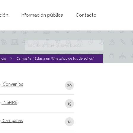
ción
Información pública
Contacto
Formulario de
búsqueda
nicio
Campaña: “Estás a un WhatsApp de tus derechos”
Convenios
20
INSPIRE
19
Campañas
14