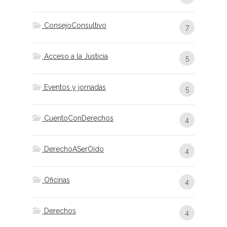
ConsejoConsultivo
7
Acceso a la Justicia
5
Eventos y jornadas
5
CuentoConDerechos
4
DerechoASerOído
4
Oficinas
4
Derechos
4