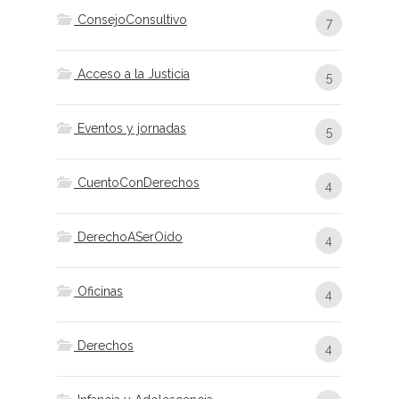
ConsejoConsultivo
7
Acceso a la Justicia
5
Eventos y jornadas
5
CuentoConDerechos
4
DerechoASerOído
4
Oficinas
4
Derechos
4