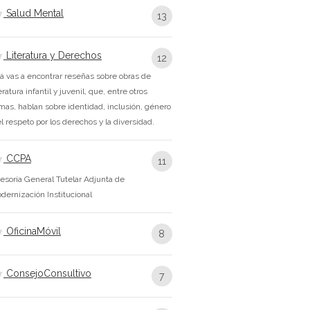
Salud Mental
13
Literatura y Derechos
12
á vas a encontrar reseñas sobre obras de
teratura infantil y juvenil, que, entre otros
mas, hablan sobre identidad, inclusión, género
el respeto por los derechos y la diversidad.
CCPA
11
esoría General Tutelar Adjunta de
dernización Institucional
OficinaMóvil
8
ConsejoConsultivo
7