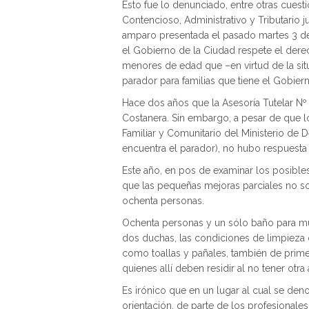
Esto fue lo denunciado, entre otras cuestio
Contencioso, Administrativo y Tributario j
amparo presentada el pasado martes 3 de
el Gobierno de la Ciudad respete el derech
menores de edad que –en virtud de la sit
parador para familias que tiene el Gobier
Hace dos años que la Asesoría Tutelar Nº
Costanera. Sin embargo, a pesar de que l
Familiar y Comunitario del Ministerio de 
encuentra el parador), no hubo respuesta
Este año, en pos de examinar los posibles
que las pequeñas mejoras parciales no son
ochenta personas.
Ochenta personas y un sólo baño para mu
dos duchas, las condiciones de limpieza 
como toallas y pañales, también de primer
quienes allí deben residir al no tener otra a
Es irónico que en un lugar al cual se den
orientación, de parte de los profesionales 