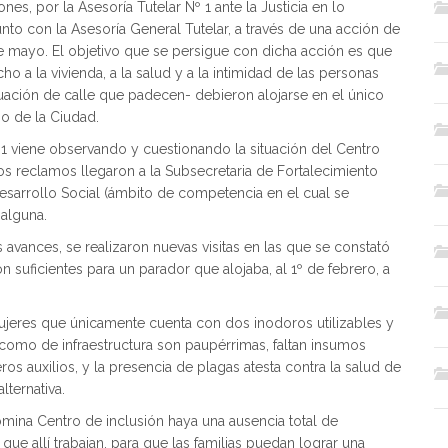
nes, por la Asesoría Tutelar Nº 1 ante la Justicia en lo
unto con la Asesoría General Tutelar, a través de una acción de
 mayo. El objetivo que se persigue con dicha acción es que
o a la vivienda, a la salud y a la intimidad de las personas
uación de calle que padecen- debieron alojarse en el único
no de la Ciudad.
 1 viene observando y cuestionando la situación del Centro
os reclamos llegaron a la Subsecretaria de Fortalecimiento
Desarrollo Social (ámbito de competencia en el cual se
 alguna.
 avances, se realizaron nuevas visitas en las que se constató
 suficientes para un parador que alojaba, al 1º de febrero, a
jeres que únicamente cuenta con dos inodoros utilizables y
como de infraestructura son paupérrimas, faltan insumos
os auxilios, y la presencia de plagas atesta contra la salud de
lternativa.
omina Centro de inclusión haya una ausencia total de
que allí trabajan, para que las familias puedan lograr una