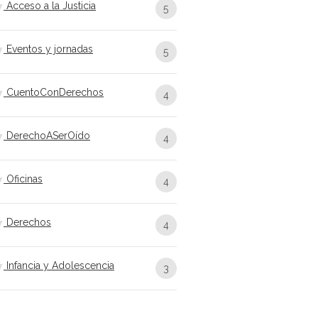
Acceso a la Justicia
5
Eventos y jornadas
5
CuentoConDerechos
4
DerechoASerOído
4
Oficinas
4
Derechos
4
Infancia y Adolescencia
3