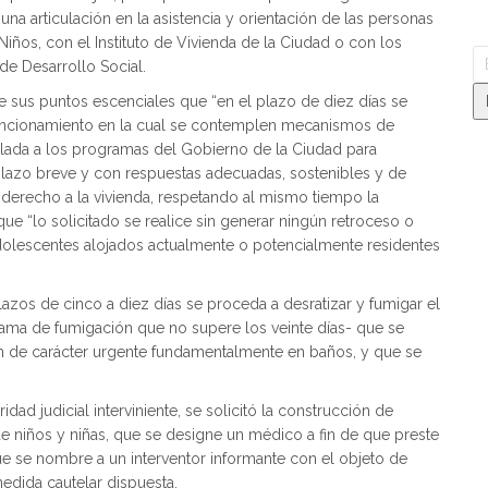
na articulación en la asistencia y orientación de las personas
ños, con el Instituto de Vivienda de la Ciudad o con los
de Desarrollo Social.
re sus puntos escenciales que “en el plazo de diez días se
funcionamiento en la cual se contemplen mecanismos de
culada a los programas del Gobierno de la Ciudad para
 plazo breve y con respuestas adecuadas, sostenibles y de
derecho a la vivienda, respetando al mismo tiempo la
 que “lo solicitado se realice sin generar ningún retroceso o
 adolescentes alojados actualmente o potencialmente residentes
azos de cinco a diez días se proceda a desratizar y fumigar el
ama de fumigación que no supere los veinte días- que se
en de carácter urgente fundamentalmente en baños, y que se
dad judicial interviniente, se solicitó la construcción de
e niños y niñas, que se designe un médico a fin de que preste
que se nombre a un interventor informante con el objeto de
medida cautelar dispuesta.