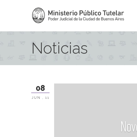
Noticias
08
JUN , 11