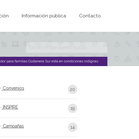
ción
Información pública
Contacto
Formulario de
búsqueda
ador para familias Costanera Sur está en condiciones indignas
Convenios
20
INSPIRE
19
Campañas
14