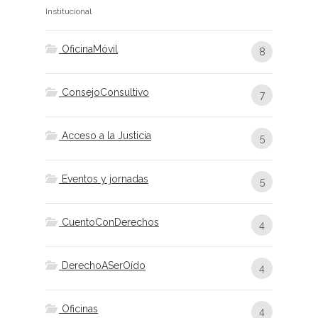
Institucional
OficinaMóvil
8
ConsejoConsultivo
7
Acceso a la Justicia
5
Eventos y jornadas
5
CuentoConDerechos
4
DerechoASerOído
4
Oficinas
4