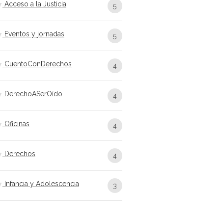
Acceso a la Justicia
5
Eventos y jornadas
5
CuentoConDerechos
4
DerechoASerOído
4
Oficinas
4
Derechos
4
Infancia y Adolescencia
3