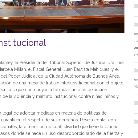
Ac
nstitucional
li
te
y 
tanley, la Presidenta del Tribunal Superior de Justicia, Dra. Inés
rcela Millan, el Fiscal General, Juan Bautista Mahiques, y el
a del Poder Judicial de la Ciudad Autónoma de Buenos Aires,
As
ción de una mesa de trabajo interjurisdiccional con el objeto
Mo
técnicos que contribuyan a formular un plan de acción
de la violencia y maltrato institucional contra niñas, niños y
legal de adoptar medidas en materia de políticas de
 garanticen el respeto de sus derechos. Pese a contar con
cionales, la dimensión de conflictividad que tiene la Ciudad
 casos donde se hace un uso desproporcionado de la fuerza y