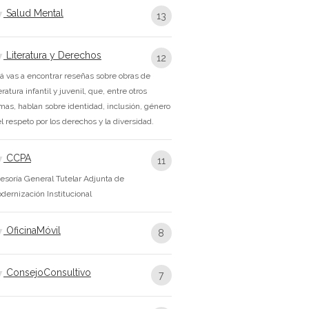
Salud Mental
13
Literatura y Derechos
12
á vas a encontrar reseñas sobre obras de
teratura infantil y juvenil, que, entre otros
mas, hablan sobre identidad, inclusión, género
el respeto por los derechos y la diversidad.
CCPA
11
esoría General Tutelar Adjunta de
dernización Institucional
OficinaMóvil
8
ConsejoConsultivo
7