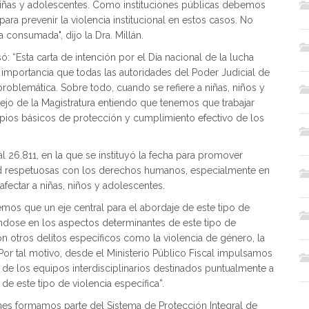
niñas y adolescentes. Como instituciones públicas debemos
ara prevenir la violencia institucional en estos casos. No
a consumada", dijo la Dra. Millán.
ó: “Esta carta de intención por el Día nacional de la lucha
la importancia que todas las autoridades del Poder Judicial de
roblemática. Sobre todo, cuando se refiere a niñas, niños y
jo de la Magistratura entiendo que tenemos que trabajar
ipios básicos de protección y cumplimiento efectivo de los
l 26.811, en la que se instituyó la fecha para promover
dad respetuosas con los derechos humanos, especialmente en
fectar a niñas, niños y adolescentes.
eemos que un eje central para el abordaje de este tipo de
ándose en los aspectos determinantes de este tipo de
n otros delitos específicos como la violencia de género, la
 Por tal motivo, desde el Ministerio Público Fiscal impulsamos
y de los equipos interdisciplinarios destinados puntualmente a
 de este tipo de violencia específica”.
ienes formamos parte del Sistema de Protección Integral de