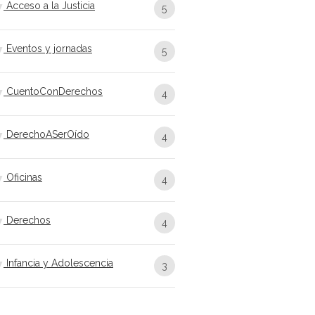
Acceso a la Justicia
5
Eventos y jornadas
5
CuentoConDerechos
4
DerechoASerOído
4
Oficinas
4
Derechos
4
Infancia y Adolescencia
3