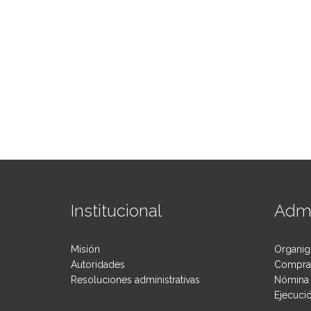
Institucional
Admi
Misión
Organig
Autoridades
Compras
Resoluciones administrativas
Nómina 
Ejecuci