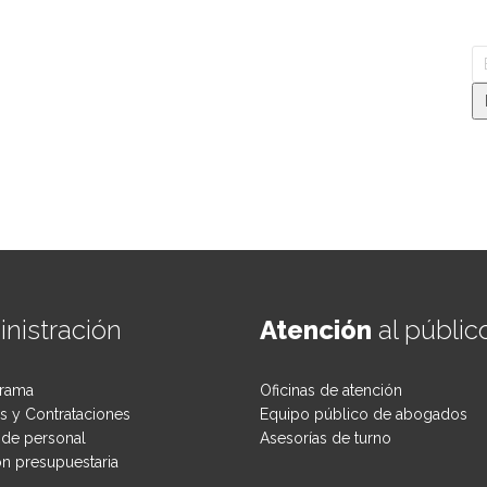
nistración
Atención
al públic
rama
Oficinas de atención
 y Contrataciones
Equipo público de abogados
de personal
Asesorías de turno
ón presupuestaria