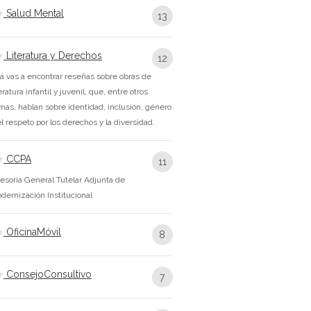
Salud Mental
13
Literatura y Derechos
12
á vas a encontrar reseñas sobre obras de
teratura infantil y juvenil, que, entre otros
mas, hablan sobre identidad, inclusión, género
el respeto por los derechos y la diversidad.
CCPA
11
esoría General Tutelar Adjunta de
dernización Institucional
OficinaMóvil
8
ConsejoConsultivo
7