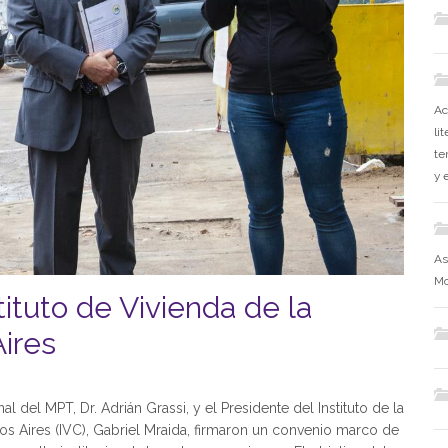
Ac
li
te
y 
As
Mo
tituto de Vivienda de la
ires
nal del MPT, Dr. Adrián Grassi, y el Presidente del Instituto de la
 Aires (IVC), Gabriel Mraida, firmaron un convenio marco de