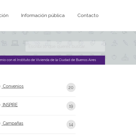
ción
Información pública
Contacto
Formulario de
búsqueda
nio con el Instituto de Vivienda de la Ciudad de Buenos Aires
Convenios
20
INSPIRE
19
Campañas
14