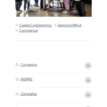
CuentoConDerechos
DerechosNNyA
Convivencia
Convenios
20
INSPIRE
19
Campañas
14