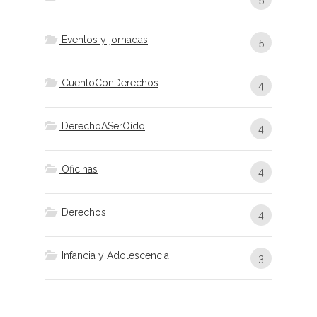
Eventos y jornadas
5
CuentoConDerechos
4
DerechoASerOído
4
Oficinas
4
Derechos
4
Infancia y Adolescencia
3