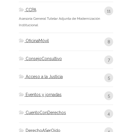
CCPA
11
Asesoría General Tutelar Adjunta de Modernización
Institucional
OficinaMóvil
8
ConsejoConsultivo
7
Acceso a la Justicia
5
Eventos y jornadas
5
CuentoConDerechos
4
DerechoASerOído
4