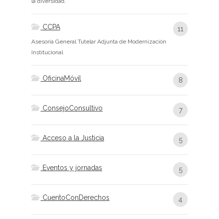
la diversidad.
CCPA
11
Asesoría General Tutelar Adjunta de Modernización
Institucional
OficinaMóvil
8
ConsejoConsultivo
7
Acceso a la Justicia
5
Eventos y jornadas
5
CuentoConDerechos
4