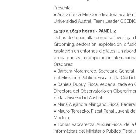
Presenta:
● Ana Zolezzi Mir. Coordinadora académic
Universidad Austral. Team Leader OCEDIC
15:30 a 16:30 horas - PANEL 2
Detrás de la pantalla: cómo se investigan
Grooming, sextorsión, explotación, difus
captación en entornos digitales. Un abordaj
probatorios y la cooperación internaciona
Oradores:
● Bárbara Moramarco, Secretaría General 
del Ministerio Público Fiscal de la Ciud
● Daniela Dupuy, Fiscal especializada en
Directora del Observatorio en Cibercrimen
de la Universidad Austral.
● María Alejandra Mángano, Fiscal Federa
● Mauro Tereszko, Fiscal Penal Juvenil d
Modera:
● Tomás Vaccarezza, Auxiliar Fiscal de la
Informáticas del Ministerio Público Fisca