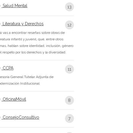
Salud Mental
13
Literatura y Derechos
12
á vas a encontrar reseñas sobre obras de
teratura infantil y juvenil, que, entre otros
mas, hablan sobre identidad, inclusión, género
el respeto por los derechos y la diversidad.
CCPA
11
esoría General Tutelar Adjunta de
dernización Institucional
OficinaMóvil
8
ConsejoConsultivo
7