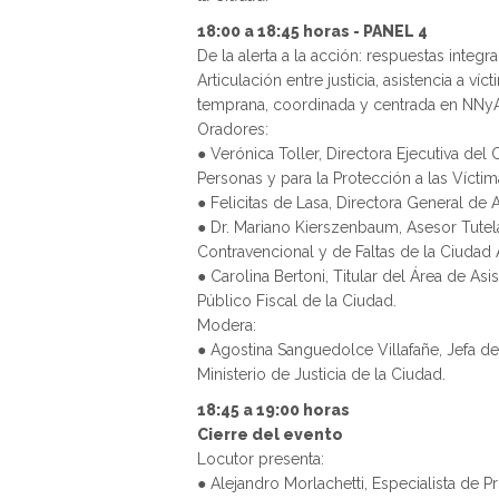
18:00 a 18:45 horas - PANEL 4
De la alerta a la acción: respuestas integra
Articulación entre justicia, asistencia a 
temprana, coordinada y centrada en NNy
Oradores:
● Verónica Toller, Directora Ejecutiva del
Personas y para la Protección a las Víctim
● Felicitas de Lasa, Directora General de A
● Dr. Mariano Kierszenbaum, Asesor Tutelar
Contravencional y de Faltas de la Ciuda
● Carolina Bertoni, Titular del Área de As
Público Fiscal de la Ciudad.
Modera:
● Agostina Sanguedolce Villafañe, Jefa de
Ministerio de Justicia de la Ciudad.
18:45 a 19:00 horas
Cierre del evento
Locutor presenta:
● Alejandro Morlachetti, Especialista de P