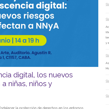
Ac
li
te
y 
As
Mo
cia digital, los nuevos
a niñas, niños y
fortalecer la protección de derechos en los entornos