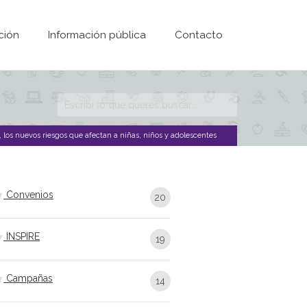
ción
Información pública
Contacto
Formulario de
búsqueda
, los nuevos riesgos que afectan a niñas, niños y adolescentes
Convenios
20
INSPIRE
19
Campañas
14