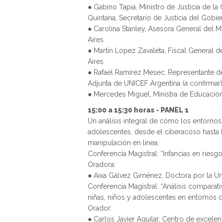
● Gabino Tapia, Ministro de Justicia de l
Quintana, Secretario de Justicia del Gob
● Carolina Stanley, Asesora General del 
Aires
● Martin Lopez Zavaleta, Fiscal General 
Aires
● Rafael Ramirez Mesec, Representante d
Adjunta de UNICEF Argentina (a confirmar
● Mercedes Miguel, Ministra de Educació
15:00 a 15:30 horas - PANEL 1
Un análisis integral de cómo los entornos 
adolescentes, desde el ciberacoso hasta 
manipulación en línea.
Conferencia Magistral: “Infancias en riesgo
Oradora:
● Aixa Gálvez Giménez, Doctora por la Un
Conferencia Magistral: “Análisis comparat
niñas, niños y adolescentes en entornos d
Orador:
● Carlos Javier Aguilar, Centro de excelenc