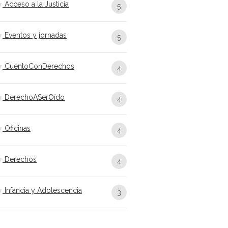
Acceso a la Justicia
5
Eventos y jornadas
5
CuentoConDerechos
4
DerechoASerOído
4
Oficinas
4
Derechos
4
Infancia y Adolescencia
3