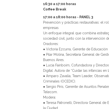
16:30 a 17:00 horas
Coffee Break
17:00 a 18:00 horas - PANEL 3
Prevención y prácticas restaurativas: el rol 
empresas
Un enfoque integral que combina estrateg
sociedad civil, junto con la intervención de 
Oradores:
● Victoria Ezcurra, Gerente de Educación 
● Pilar Molina, Secretaria General de Ges
Buenos Aires.
● Lucia Fainboim, Cofundadora y Directora 
Digital. Autora de “Cuidar las infancias en la
● Amparo Zavalía, Team Leader, Observato
Criminales (OCEDIC).
● Sergio Piris, Gerente de Asuntos Penale
Telecom.
Modera:
● Teresa Patronelli, Directora General de
la Ciudad.