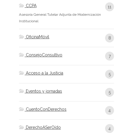
CCPA
11
Asesoría General Tutelar Adjunta de Modernización
Institucional
OficinaMóvil
8
ConsejoConsultivo
7
Acceso a la Justicia
5
Eventos y jornadas
5
CuentoConDerechos
4
DerechoASerOído
4