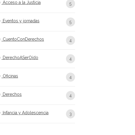
Acceso a la Justicia
5
Eventos y jornadas
5
CuentoConDerechos
4
DerechoASerOído
4
Oficinas
4
Derechos
4
Infancia y Adolescencia
3