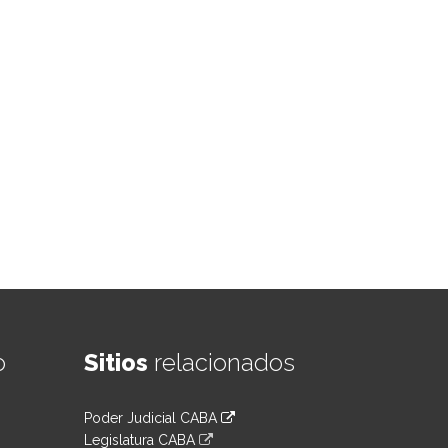
o
Sitios
relacionados
Poder Judicial CABA
Legislatura CABA