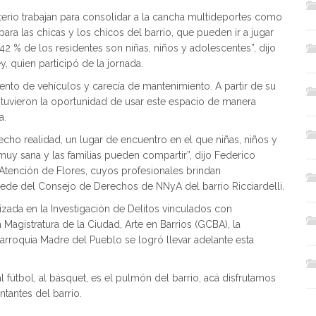
erio trabajan para consolidar a la cancha multideportes como
ara las chicas y los chicos del barrio, que pueden ir a jugar
 42 % de los residentes son niñas, niños y adolescentes”, dijo
y, quien participó de la jornada.
ento de vehículos y carecía de mantenimiento. A partir de su
o tuvieron la oportunidad de usar este espacio de manera
a.
cho realidad, un lugar de encuentro en el que niñas, niños y
uy sana y las familias pueden compartir”, dijo Federico
 Atención de Flores, cuyos profesionales brindan
sede del Consejo de Derechos de NNyA del barrio Ricciardelli.
izada en la Investigación de Delitos vinculados con
 Magistratura de la Ciudad, Arte en Barrios (GCBA), la
parroquia Madre del Pueblo se logró llevar adelante esta
 fútbol, al básquet, es el pulmón del barrio, acá disfrutamos
ntantes del barrio.