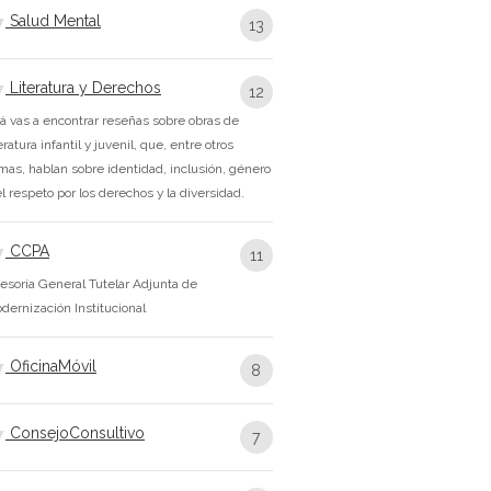
Salud Mental
13
Literatura y Derechos
12
á vas a encontrar reseñas sobre obras de
teratura infantil y juvenil, que, entre otros
mas, hablan sobre identidad, inclusión, género
el respeto por los derechos y la diversidad.
CCPA
11
esoría General Tutelar Adjunta de
dernización Institucional
OficinaMóvil
8
ConsejoConsultivo
7