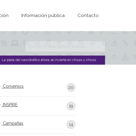
ción
Información pública
Contacto
Formulario de
búsqueda
La plata del narcotráfico ahora se invierte en chicas y chicos
Convenios
20
INSPIRE
19
Campañas
14