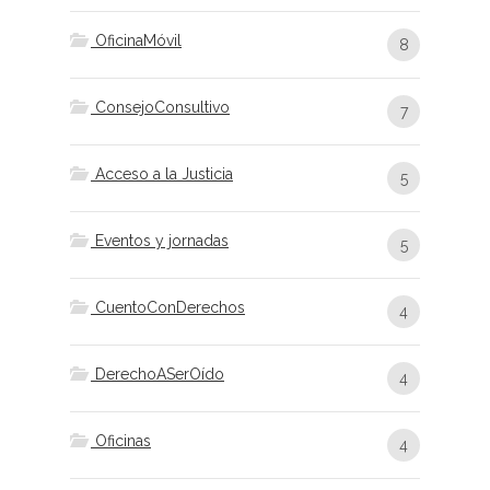
OficinaMóvil
8
ConsejoConsultivo
7
Acceso a la Justicia
5
Eventos y jornadas
5
CuentoConDerechos
4
DerechoASerOído
4
Oficinas
4