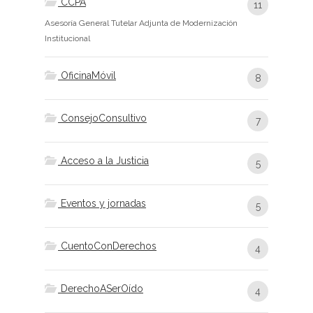
CCPA
11
Asesoría General Tutelar Adjunta de Modernización
Institucional
OficinaMóvil
8
ConsejoConsultivo
7
Acceso a la Justicia
5
Eventos y jornadas
5
CuentoConDerechos
4
DerechoASerOído
4