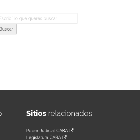
o
Sitios
relacionados
Poder Judicial CABA
Legislatura CABA