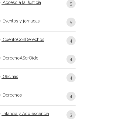
Acceso a la Justicia
5
Eventos y jornadas
5
CuentoConDerechos
4
DerechoASerOído
4
Oficinas
4
Derechos
4
Infancia y Adolescencia
3