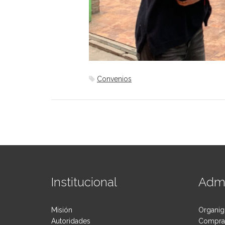
Convenios
Institucional
Admi
Misión
Organig
Autoridades
Compras