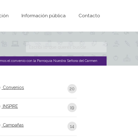
ción
Información pública
Contacto
Formulario de
búsqueda
os el convenio con la Parroquia Nuestra Señora del Carmen
Convenios
20
INSPIRE
19
Campañas
14