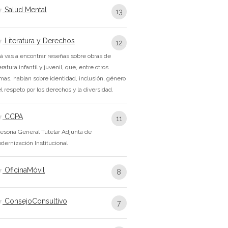
Salud Mental
13
Literatura y Derechos
12
á vas a encontrar reseñas sobre obras de
teratura infantil y juvenil, que, entre otros
mas, hablan sobre identidad, inclusión, género
el respeto por los derechos y la diversidad.
CCPA
11
esoría General Tutelar Adjunta de
dernización Institucional
OficinaMóvil
8
ConsejoConsultivo
7