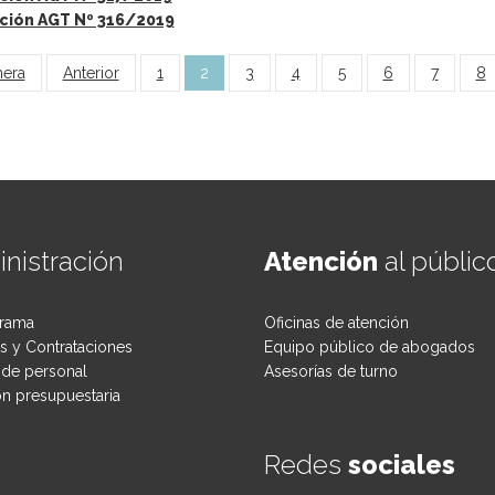
ción AGT Nº 316/2019
inas
mera
Anterior
1
2
3
4
5
6
7
8
nistración
Atención
al públic
rama
Oficinas de atención
 y Contrataciones
Equipo público de abogados
de personal
Asesorías de turno
ón presupuestaria
Redes
sociales