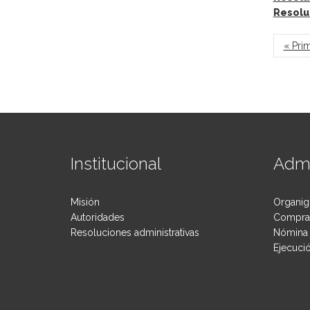
Resolu
Pág
« Pri
Institucional
Admi
Misión
Organig
Autoridades
Compras
Resoluciones administrativas
Nómina 
Ejecuci