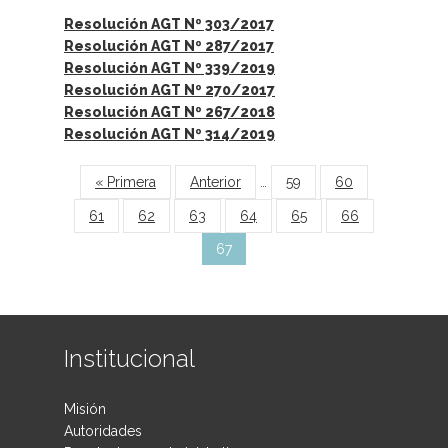
Resolución AGT Nº 303/2017
Resolución AGT Nº 287/2017
Resolución AGT Nº 339/2019
Resolución AGT Nº 270/2017
Resolución AGT Nº 267/2018
Resolución AGT Nº 314/2019
Páginas
« Primera
Anterior
…
59
60
61
62
63
64
65
66
67
Institucional
Misión
Autoridades