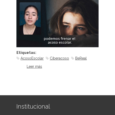
Etiquetas:
AcosoEscolar
Ciberacoso
BeReal
Leer más
sobre Publicamos el video
realizado con el Consejo
Consultivo y Participativo de
Adolescentes
Institucional