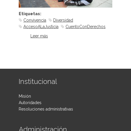
Etiquetas:
Convivencia
Diversidad
AccesoALaJusticia
CuentoConDerechos
Leer más
sobre Cuento con Derechos
Institucional
Misión
Autoridades
Resoluciones administrativas
Administración