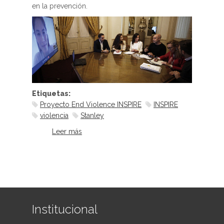
en la prevención.
Etiquetas:
Proyecto End Violence INSPIRE
INSPIRE
violencia
Stanley
Leer más
sobre Ciudad de Buenos Aires,
pionera en la Lucha contra la
violencia hacia niñas y niños
Institucional