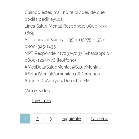
Cuando estés mal, no te olvides de que
podés pedir ayuda.
Línea Salud Mental Responde: 0800-333-
1665
Asistencia al Suicida: 135 ó 115275-1135 ó
0800-345-1435
MPT Responde: 117037-7037 (whatsapp) ó
0800-122-7376 (teléfono)
#MesDeLaSaludMental #SaludMental
#SaludMentalComunitaria #Derechos
#RedesDeApoyo #DerechosSM
Mirá el video
Leer más
sobre Cuando estés mal, no te
olvides de que podés pedir ayuda.
Páginas
1
2
3
Siguiente
Última »