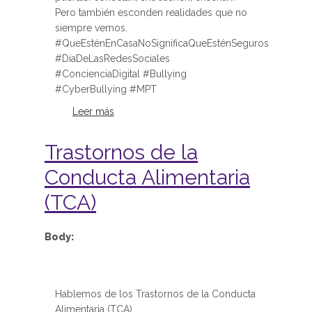
Pero también esconden realidades que no
siempre vemos.
#QueEsténEnCasaNoSignificaQueEsténSeguros
#DíaDeLasRedesSociales
#ConcienciaDigital #Bullying
#CyberBullying #MPT
Leer más
sobre Que estén en casa no
significa que estén seguros
Trastornos de la
Conducta Alimentaria
(TCA)
Body:
Hablemos de los Trastornos de la Conducta
Alimentaria (TCA)