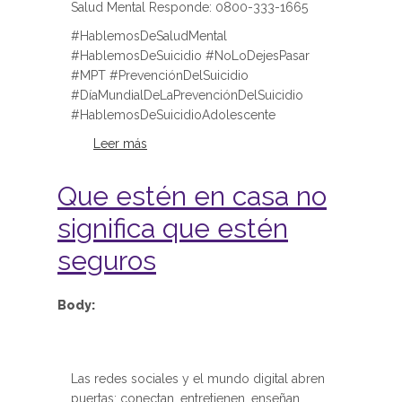
Salud Mental Responde: 0800-333-1665
#HablemosDeSaludMental
#HablemosDeSuicidio #NoLoDejesPasar
#MPT #PrevenciónDelSuicidio
#DíaMundialDeLaPrevenciónDelSuicidio
#HablemosDeSuicidioAdolescente
Leer más
sobre Día Mundial para la
Prevención del Suicidio
Que estén en casa no
significa que estén
seguros
Body:
Las redes sociales y el mundo digital abren
puertas: conectan, entretienen, enseñan.