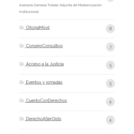
Asesoría General Tutelar Adjunta de Modernización
Institucional
OficinaMóvil
8
ConsejoConsultivo
7
Acceso a la Justicia
5
Eventos y jornadas
5
CuentoConDerechos
4
DerechoASerOído
4