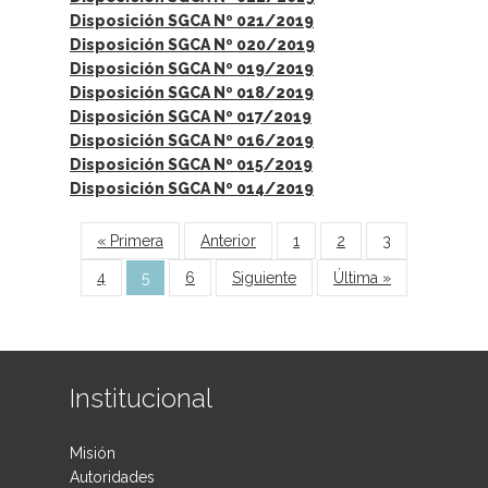
Disposición SGCA Nº 021/2019
Disposición SGCA Nº 020/2019
Disposición SGCA Nº 019/2019
Disposición SGCA Nº 018/2019
Disposición SGCA Nº 017/2019
Disposición SGCA Nº 016/2019
Disposición SGCA Nº 015/2019
Disposición SGCA Nº 014/2019
Páginas
« Primera
Anterior
1
2
3
4
5
6
Siguiente
Última »
Institucional
Misión
Autoridades