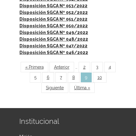
Disposición SGCA Nº 053/2022
Disposición SGCA Nº 052/2022
Disposición SGCA Nº 051/2022
Disposición SGCA Nº 050/2022
Disposición SGCA Nº 049/2022
Disposición SGCA Nº 048/2022
Disposición SGCA Nº 047/2022
Disposición SGCA Nº 046/2022
Páginas
« Primera
Anterior
…
2
3
4
5
6
7
8
9
10
Siguiente
Última »
Institucional