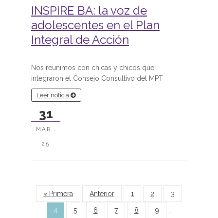
INSPIRE BA: la voz de
adolescentes en el Plan
Integral de Acción
Nos reunimos con chicas y chicos que
integraron el Consejo Consultivo del MPT
Leer noticia
31
MAR .
25
Páginas
« Primera
Anterior
1
2
3
4
5
6
7
8
9
…