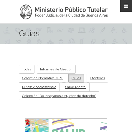
Pasar al contenido principal
Guías
Todas
Informes de Gestión
Colección Normativa MPT
Guías
Efectores
Niñez y adolescencia
Salud Mental
Colección "De incapaces a sujetos de derecho"