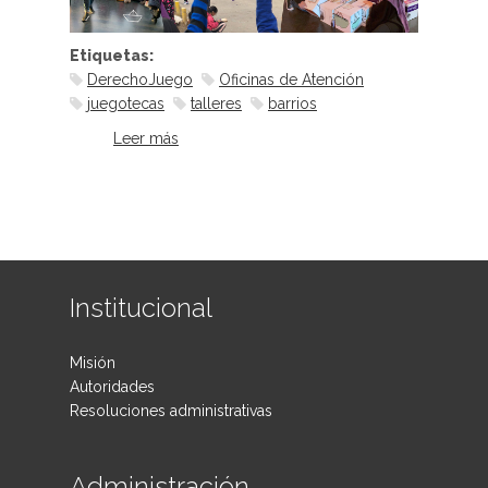
Etiquetas:
DerechoJuego
Oficinas de Atención
juegotecas
talleres
barrios
Leer más
sobre Juguemos, ¡tenemos
derecho!
Institucional
Misión
Autoridades
Resoluciones administrativas
Administración