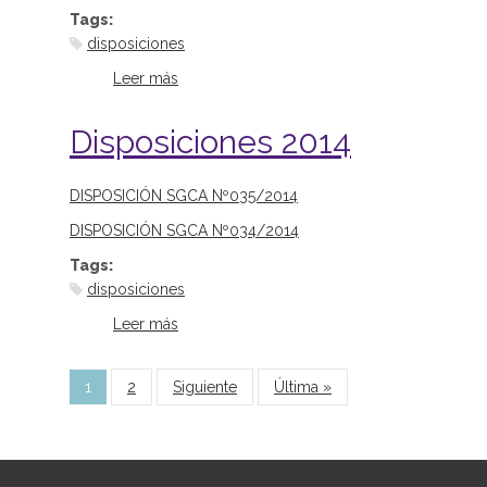
Tags:
disposiciones
Leer más
sobre Disposiciones 2013
Disposiciones 2014
DISPOSICIÓN SGCA Nº035/2014
DISPOSICIÓN SGCA Nº034/2014
Tags:
disposiciones
Leer más
sobre Disposiciones 2014
Páginas
1
2
Siguiente
Última »