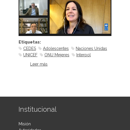
Etiquetas:
CEDES
Adolescentes
Naciones Unidas
UNICEF
ONU Mejeres
Interpol
Leer más
sobre Protocolo modelo para
casos de violencia contra niñas,
niños y adolescentes
Institucional
Misión