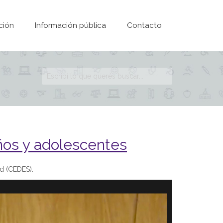
ción
Información pública
Contacto
Formulario de
búsqueda
iños y adolescentes
ad (CEDES).