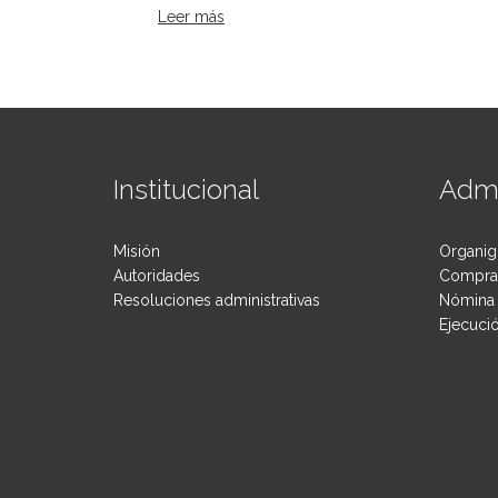
Leer más
sobre Protocolo modelo para casos de
Institucional
Admi
Misión
Organig
Autoridades
Compras
Resoluciones administrativas
Nómina 
Ejecuci