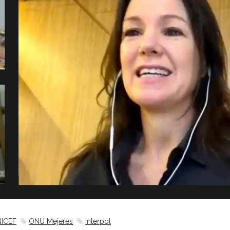
ICEF
ONU Mejeres
Interpol