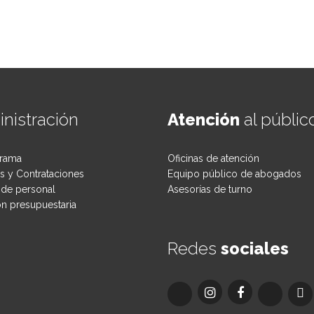
 violencia contra niñas, niños y adolescentes
nistración
Atención
al públic
rama
Oficinas de atención
 y Contrataciones
Equipo público de abogados
de personal
Asesorías de turno
ón presupuestaria
Redes
sociales