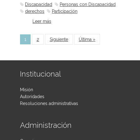
Discapacidad
Personas con Discapacidad
derechos
Participación
Leer más
sobre Superemos barreras
Páginas
1
2
Siguiente
Última »
Institucional
Misión
Autoridades
Resoluciones administrativas
Administración