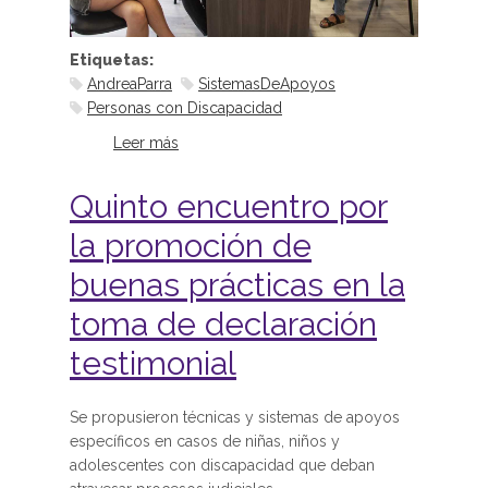
Etiquetas:
AndreaParra
SistemasDeApoyos
Personas con Discapacidad
Leer más
sobre La Dra. Andrea Parra,
especialista en Discapacidad, visitó
el MPT
Quinto encuentro por
la promoción de
buenas prácticas en la
toma de declaración
testimonial
Se propusieron técnicas y sistemas de apoyos
específicos en casos de niñas, niños y
adolescentes con discapacidad que deban