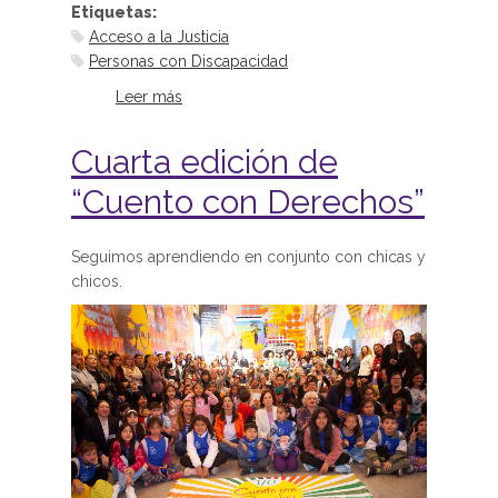
Etiquetas:
Acceso a la Justicia
Personas con Discapacidad
Leer más
sobre Presentamos la Guía
“Prácticas inclusivas para el acceso
a la justicia de NNyA con
Cuarta edición de
Discapacidad, víctimas de delitos”
“Cuento con Derechos”
Seguimos aprendiendo en conjunto con chicas y
chicos.