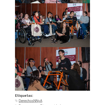
Etiquetas:
DerechosNNyA