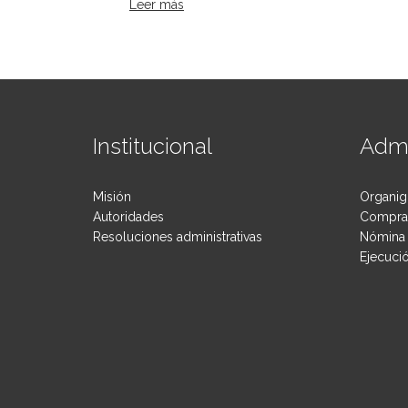
Leer más
sobre El MPT en tu barrio
Institucional
Admi
Misión
Organig
Autoridades
Compras
Resoluciones administrativas
Nómina 
Ejecuci